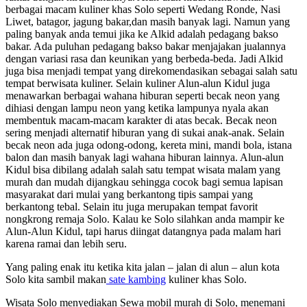
berbagai macam kuliner khas Solo seperti Wedang Ronde, Nasi
Liwet, batagor, jagung bakar,dan masih banyak lagi. Namun yang
paling banyak anda temui jika ke Alkid adalah pedagang bakso
bakar. Ada puluhan pedagang bakso bakar menjajakan jualannya
dengan variasi rasa dan keunikan yang berbeda-beda. Jadi Alkid
juga bisa menjadi tempat yang direkomendasikan sebagai salah satu
tempat berwisata kuliner. Selain kuliner Alun-alun Kidul juga
menawarkan berbagai wahana hiburan seperti becak neon yang
dihiasi dengan lampu neon yang ketika lampunya nyala akan
membentuk macam-macam karakter di atas becak. Becak neon
sering menjadi alternatif hiburan yang di sukai anak-anak. Selain
becak neon ada juga odong-odong, kereta mini, mandi bola, istana
balon dan masih banyak lagi wahana hiburan lainnya. Alun-alun
Kidul bisa dibilang adalah salah satu tempat wisata malam yang
murah dan mudah dijangkau sehingga cocok bagi semua lapisan
masyarakat dari mulai yang berkantong tipis sampai yang
berkantong tebal. Selain itu juga merupakan tempat favorit
nongkrong remaja Solo. Kalau ke Solo silahkan anda mampir ke
Alun-Alun Kidul, tapi harus diingat datangnya pada malam hari
karena ramai dan lebih seru.
Yang paling enak itu ketika kita jalan – jalan di alun – alun kota
Solo kita sambil makan
sate kambing
kuliner khas Solo.
Wisata Solo menyediakan Sewa mobil murah di Solo, menemani