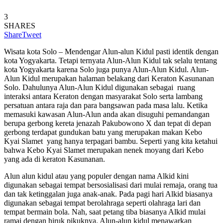
3
SHARES
Share
Tweet
Wisata kota Solo – Mendengar Alun-alun Kidul pasti identik dengan
kota Yogyakarta. Tetapi ternyata Alun-Alun Kidul tak selalu tentang
kota Yogyakarta karena Solo juga punya Alun-Alun Kidul. Alun-
Alun Kidul merupakan halaman belakang dari Keraton Kasunanan
Solo. Dahulunya Alun-Alun Kidul digunakan sebagai ruang
interaksi antara Keraton dengan masyarakat Solo serta lambang
persatuan antara raja dan para bangsawan pada masa lalu. Ketika
memasuki kawasan Alun-Alun anda akan disuguhi pemandangan
berupa gerbong kereta jenazah Pakubowono X dan tepat di depan
gerbong terdapat gundukan batu yang merupakan makan Kebo
Kyai Slamet yang hanya terpagari bambu. Seperti yang kita ketahui
bahwa Kebo Kyai Slamet merupakan nenek moyang dari Kebo
yang ada di keraton Kasunanan.
Alun alun kidul atau yang populer dengan nama Alkid kini
digunakan sebagai tempat bersosialisasi dari mulai remaja, orang tua
dan tak ketinggalan juga anak-anak. Pada pagi hari Alkid biasanya
digunakan sebagai tempat berolahraga seperti olahraga lari dan
tempat bermain bola. Nah, saat petang tiba biasanya Alkid mulai
ramai dengan hiruk pikuknya. Alun-alun kidul menawarkan