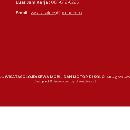
Luar Jam Kerja
:
081-818-6285
Email :
wisatasolocs@gmail.com
26
WISATASOLO.ID: SEWA MOBIL DAN MOTOR DI SOLO
. All Rights Res
Designed & developed by driveideas.id.