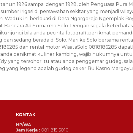
 tahun 1926 sampai dengan 1928, oleh Penguasa Pura 
umber irigasi di persawahan sekitar yang menjadi wila
Waduk ini berlokasi di Desa Ngargorejo Ngemplak Boyol
at Bandara AdiSumarmo Solo. Dengan segala keterbat
 dikunjungi bila anda pecinta fotografi ,penikmat peman
g dan sedang berada di Solo. Mari ke Solo bersama
renta
8186285 dan
rental motor WisataSolo
0818186285 dapat
la anda penikmat kuliner kambing, wajib hukumnya un
Edy
yang tersohor itu atau anda penggemar gudeg, sal
eg yang legend adalah
gudeg ceker Bu Kasno Margoyu
KONTAK
HP/WA
Jam Kerja :
081-815-5010