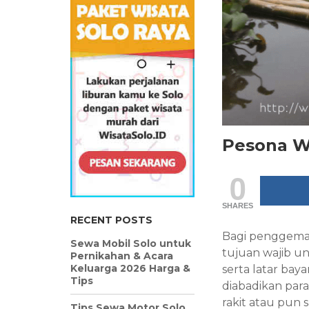
Pesona W
0
SHARES
RECENT POSTS
Bagi penggemar
Sewa Mobil Solo untuk
tujuan wajib un
Pernikahan & Acara
Keluarga 2026 Harga &
serta latar ba
Tips
diabadikan para
rakit atau pun
Tips Sewa Motor Solo