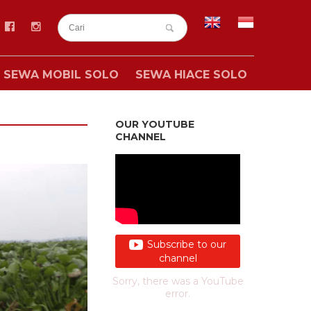
SEWA MOBIL SOLO
SEWA HIACE SOLO
OUR YOUTUBE
CHANNEL
Subscribe to our
channel
Sorry, there was a YouTube
error.