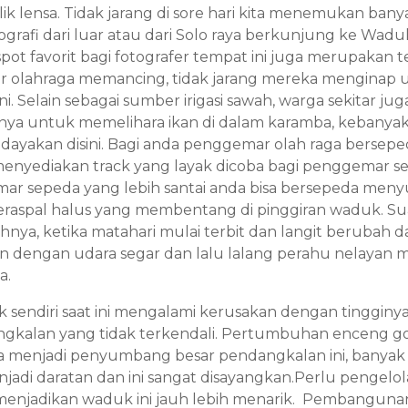
lik lensa. Tidak jarang di sore hari kita menemukan ba
rafi dari luar atau dari Solo raya berkunjung ke Wadu
spot favorit bagi fotografer tempat ini juga merupakan t
 olahraga memancing, tidak jarang mereka menginap 
i. Selain sebagai sumber irigasi sawah, warga sekitar jug
a untuk memelihara ikan di dalam karamba, kebanyaka
didayakan disini. Bagi anda penggemar olah raga bersep
menyediakan track yang layak dicoba bagi penggemar 
r sepeda yang lebih santai anda bisa bersepeda menyu
beraspal halus yang membentang di pinggiran waduk. Su
ahnya, ketika matahari mulai terbit dan langit berubah d
 dengan udara segar dan lalu lalang perahu nelayan
a.
 sendiri saat ini mengalami kerusakan dengan tingginya
ngkalan yang tidak terkendali. Pertumbuhan enceng 
a menjadi penyumbang besar pendangkalan ini, banya
jadi daratan dan ini sangat disayangkan.Perlu pengelol
 menjadikan waduk ini jauh lebih menarik. Pembanguna