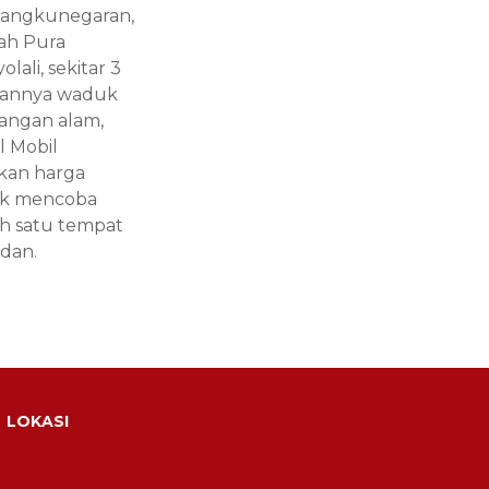
Mangkunegaran,
yah Pura
ali, sekitar 3
asannya waduk
dangan alam,
l Mobil
kan harga
tuk mencoba
ah satu tempat
dan.
LOKASI