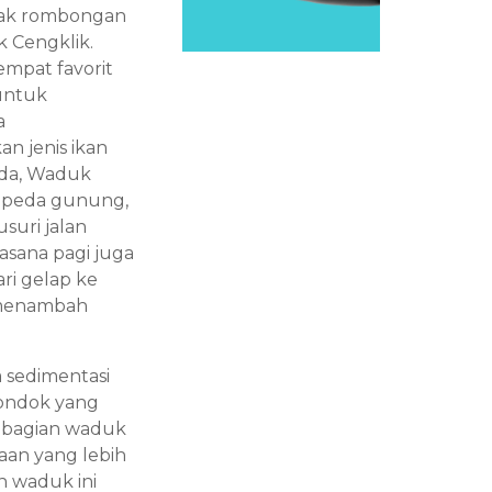
nyak rombongan
k Cengklik.
empat favorit
untuk
a
n jenis ikan
eda, Waduk
sepeda gunung,
suri jalan
asana pagi juga
ari gelap ke
 menambah
 sedimentasi
gondok yang
k bagian waduk
aan yang lebih
n waduk ini