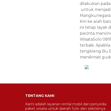
dilakukan pada
untuk menjadi s
Mangkunegaran. 
Km ke arah bar
ini tetap layak
pecinta mancin
WisataSolo
081
terbaik. Apabi
tengkleng Bu 
menikmati gud
TENTANG KAMI
Kami adalah layanan rental mobil dan penyedia
paket wisata untuk daerah Solo dan sekitarnya.