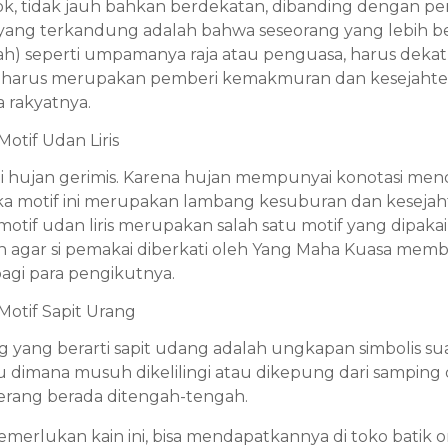
ok, tidak jauh bahkan berdekatan, dibanding dengan p
 yang terkandung adalah bahwa seseorang yang lebih b
fiah) seperti umpamanya raja atau penguasa, harus deka
a harus merupakan pemberi kemakmuran dan kesejahter
 rakyatnya.
Motif Udan Liris
arti hujan gerimis. Karena hujan mempunyai konotasi me
a motif ini merupakan lambang kesuburan dan kesejah
 motif udan liris merupakan salah satu motif yang dipaka
 agar si pemakai diberkati oleh Yang Maha Kuasa mem
agi para pengikutnya.
 Motif Sapit Urang
ng yang berarti sapit udang adalah ungkapan simbolis sua
u dimana musuh dikelilingi atau dikepung dari samping
rang berada ditengah-tengah.
merlukan kain ini, bisa mendapatkannya di toko batik o