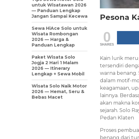
untuk Wisatawan 2026
— Panduan Lengkap
Pesona Ka
Jangan Sampai Kecewa
Sewa HiAce Solo untuk
0
Wisata Rombongan
2026 — Harga &
Panduan Lengkap
SHARES
Paket Wisata Solo
Kain
lurik meru
Jogja 2 Hari 1 Malam
tersendiri deng
2026 — Itinerary
warna benang. S
Lengkap + Sewa Mobil
dalam motif-mot
Wisata Solo Naik Motor
keagamaan, upac
2026 — Hemat, Seru &
lainnya. Berdasa
Bebas Macet
akan makna kono
sejarah. Solo R
Pedan Klaten
Proses pembuata
benang dari tu