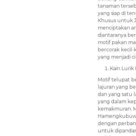
tanaman terseb
yang siap di t
Khusus untuk J
menciptakan any
diantaranya ber
motif pakan mal
bercorak kecil-k
yang menjadi cir
Kain Lurik
Motif telupat b
lajuran yang be
dan yang satu 
yang dalam kep
kemakmuran. Men
Hamengkubuwon
dengan perbandi
untuk dipandan