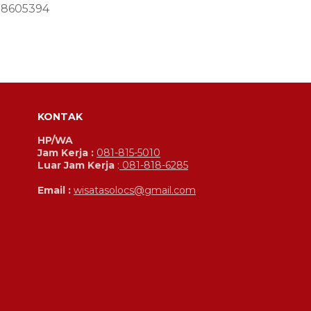
18605394
KONTAK
HP/WA
Jam Kerja :
081-815-5010
Luar Jam Kerja
:
081-818-6285
Email :
wisatasolocs@gmail.com