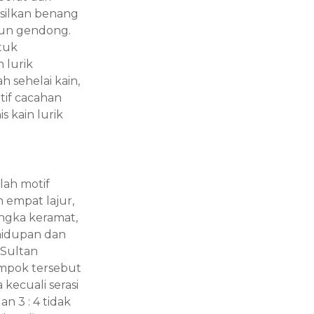
asilkan benang
nun gendong.
tuk
 lurik
h sehelai kain,
otif cacahan
s kain lurik
lah motif
 empat lajur,
angka keramat,
hidupan dan
 Sultan
mpok tersebut
 kecuali serasi
 3 : 4 tidak