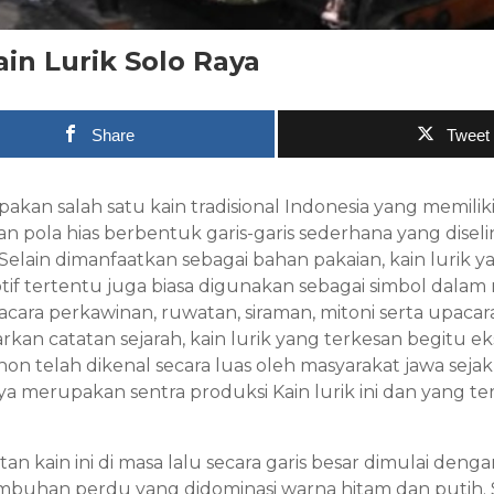
in Lurik Solo Raya
Share
Tweet
pakan salah satu kain tradisional Indonesia yang memilik
an pola hias berbentuk garis-garis sederhana yang disel
elain dimanfaatkan sebagai bahan pakaian, kain lurik y
if tertentu juga biasa digunakan sebagai simbol dalam r
ara perkawinan, ruwatan, siraman, mitoni serta upacara 
rkan catatan sejarah, kain lurik yang terkesan begitu ek
n telah dikenal secara luas oleh masyarakat jawa seja
aya merupakan sentra produksi Kain lurik ini dan yang te
n kain ini di masa lalu secara garis besar dimulai den
mbuhan perdu yang didominasi warna hitam dan putih. S