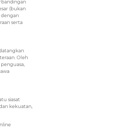
erbandingan
esar (bukan
t dengan
aan serta
ndatangkan
teraan. Oleh
i penguasa,
bawa
tu siasat
 dan kekuatan,
nline