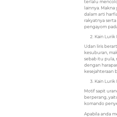
terlalu mencol
lainnya. Makna
dalam arti har
rakyatnya sert
pengayom pada
Kain Lurik 
Udan liris ber
kesuburan, mak
sebab itu pula,
dengan harapan
kesejahteraan b
Kain Lurik
Motif sapit ura
berperang, yait
komando penye
Apabila anda me