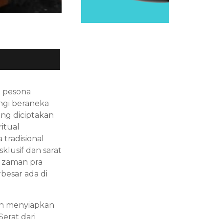
i pesona
ingi beraneka
ang diciptakan
itual
tradisional
sklusif dan sarat
k zaman pra
rbesar ada di
gan menyiapkan
erat dari