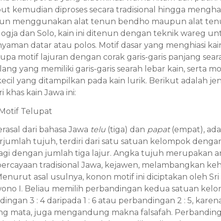
ut kemudian diproses secara tradisional hingga mengh
enun menggunakan alat tenun bendho maupun alat te
ogja dan Solo, kain ini ditenun dengan teknik wareg un
aman datar atau polos. Motif dasar yang menghiasi kain
upa motif lajuran dengan corak garis-garis panjang seara
ang yang memiliki garis-garis searah lebar kain, serta m
ecil yang ditampilkan pada kain lurik. Berikut adalah jeni
i khas kain Jawa ini:
 Motif Telupat
erasal dari bahasa Jawa
telu
(tiga) dan
papat
(empat), ada
rjumlah tujuh, terdiri dari satu satuan kelompok dengan
lagi dengan jumlah tiga lajur. Angka tujuh merupakan 
ercayaan tradisional Jawa, kejawen, melambangkan ke
urut asal usulnya, konon motif ini diciptakan oleh Sri
o I. Beliau memilih perbandingan kedua satuan kelo
ngan 3 : 4 daripada 1 : 6 atau perbandingan 2 : 5, karena
g mata, juga mengandung makna falsafah. Perbandingan