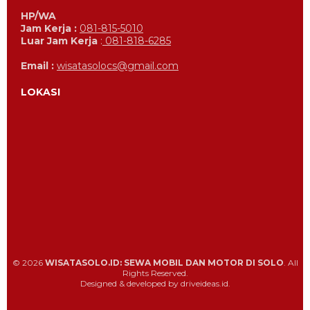
HP/WA
Jam Kerja :
081-815-5010
Luar Jam Kerja
:
081-818-6285
Email :
wisatasolocs@gmail.com
LOKASI
© 2026
WISATASOLO.ID: SEWA MOBIL DAN MOTOR DI SOLO
. All
Rights Reserved.
Designed & developed by driveideas.id.