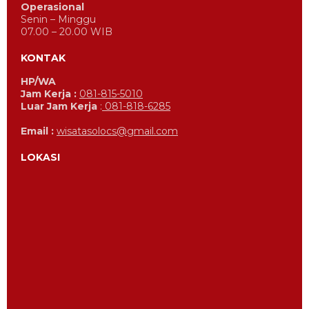
Operasional
Senin – Minggu
07.00 – 20.00 WIB
KONTAK
HP/WA
Jam Kerja :
081-815-5010
Luar Jam Kerja
:
081-818-6285
Email :
wisatasolocs@gmail.com
LOKASI