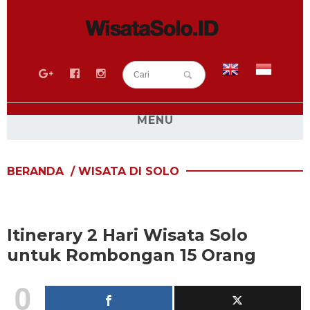
MENU
BLOG
BERANDA
/
WISATA DI SOLO
SEPUTAR SOLO
WISATA SOLO
RESEP KULINER SOLO
Itinerary 2 Hari Wisata Solo
WISATA KULINER SOLO
untuk Rombongan 15 Orang
SEWA MOBIL SOLO
0
SEWA HIACE SOLO