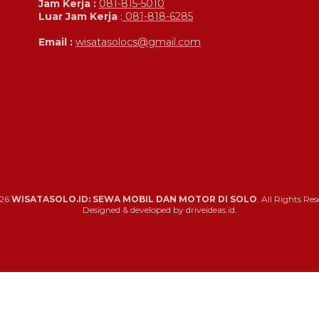
Jam Kerja :
081-815-5010
Luar Jam Kerja
:
081-818-6285
Email :
wisatasolocs@gmail.com
26
WISATASOLO.ID: SEWA MOBIL DAN MOTOR DI SOLO
. All Rights Res
Designed & developed by driveideas.id.