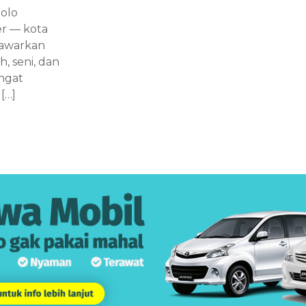
Solo
r — kota
nawarkan
h, seni, dan
angat
[…]