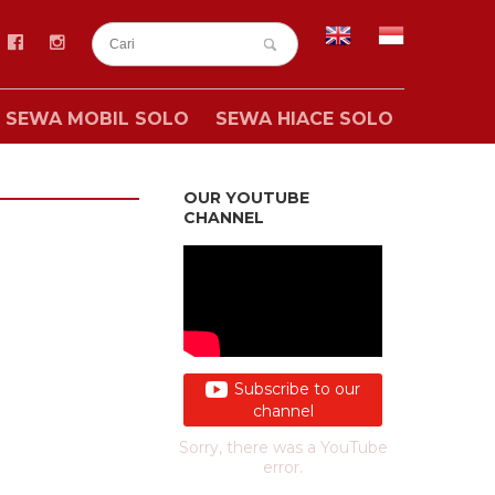
SEWA MOBIL SOLO
SEWA HIACE SOLO
OUR YOUTUBE
CHANNEL
Subscribe to our
channel
Sorry, there was a YouTube
error.