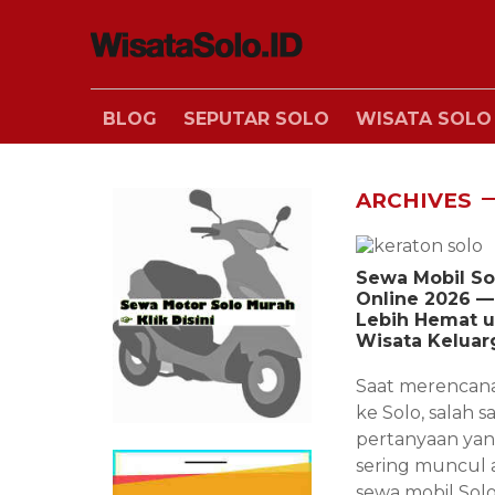
BLOG
SEPUTAR SOLO
WISATA SOLO
ARCHIVES
Sewa Mobil So
Online 2026 
Lebih Hemat 
Wisata Keluar
Saat merencana
ke Solo, salah s
pertanyaan yan
sering muncul a
sewa mobil Sol