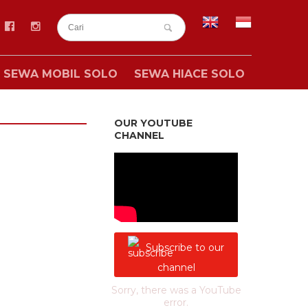
SEWA MOBIL SOLO
SEWA HIACE SOLO
OUR YOUTUBE
CHANNEL
Subscribe to our
channel
Sorry, there was a YouTube
error.