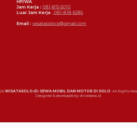
HP/WA
Jam Kerja :
081-815-5010
Luar Jam Kerja
:
081-818-6285
Email :
wisatasolocs@gmail.com
26
WISATASOLO.ID: SEWA MOBIL DAN MOTOR DI SOLO
. All Rights Res
Designed & developed by driveideas.id.