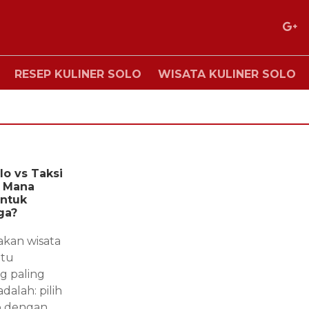
RESEP KULINER SOLO
WISATA KULINER SOLO
lo vs Taksi
— Mana
untuk
ga?
kan wisata
atu
g paling
dalah: pilih
o dengan