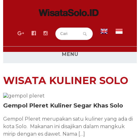
MENU
BLOG
WISATA KULINER SOLO
SEPUTAR SOLO
WISATA SOLO
RESEP KULINER SOLO
Gempol Pleret Kuliner Segar Khas Solo
WISATA KULINER SOLO
Gempol Pleret merupakan satu kuliner yang ada di
SEWA MOBIL SOLO
kota Solo. Makanan ini disajikan dalam mangkuk
SEWA HIACE SOLO
mirip dengan es dawet. Nama […]